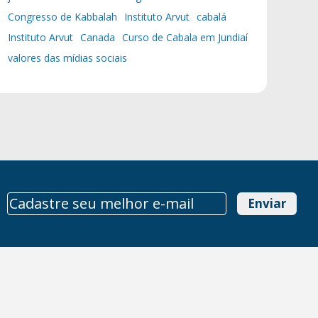
Congresso de Kabbalah
Instituto Arvut
cabalá
Instituto Arvut
Canada
Curso de Cabala em Jundiaí
valores das mídias sociais
Enviar