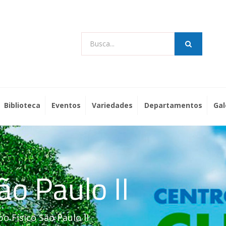
Busca...
Biblioteca
Eventos
Variedades
Departamentos
Gal
ão Paulo II
o Físico São Paulo II