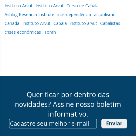
Instituto Arvut
Instituto Arvut
Curso de Cabala
Ashlag Research Institute
interdependência
alcoolismo
Canada
Instituto Arvut
Cabala
instituto arvut
Cabalistas
crises econômicas
Torah
Quer ficar por dentro das
novidades? Assine nosso boletim
informativo.
Enviar