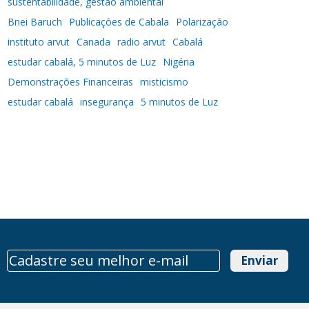
sustentabilidade, gestão ambiental
Bnei Baruch
Publicações de Cabala
Polarização
instituto arvut
Canada
radio arvut
Cabalá
estudar cabalá, 5 minutos de Luz
Nigéria
Demonstrações Financeiras
misticismo
estudar cabalá
insegurança
5 minutos de Luz
Enviar