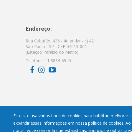
Endereço:
Rua Cubatão, 436 - 4o andar - cj 42
São Paulo - SP - CEP 04013-001
(Estação Paraíso do Metro)
Telefone:
11 3884-6940
Este site usa vários tipos de cookies para habilitar, melhorar
expandir essas informações em nossa política de cookies. Ao
portal, você concorda que estatísticas, anúncios e outras tag