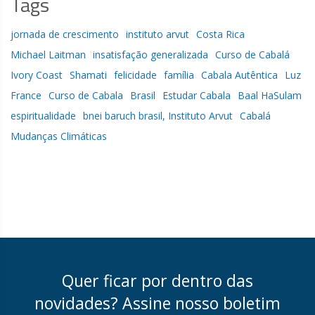
Tags
jornada de crescimento
instituto arvut
Costa Rica
Michael Laitman
insatisfação generalizada
Curso de Cabalá
Ivory Coast
Shamati
felicidade
família
Cabala Autêntica
Luz
France
Curso de Cabala
Brasil
Estudar Cabala
Baal HaSulam
espiritualidade
bnei baruch brasil, Instituto Arvut
Cabalá
Mudanças Climáticas
Quer ficar por dentro das
novidades? Assine nosso boletim