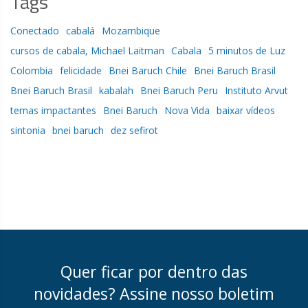
Tags
Conectado
cabalá
Mozambique
cursos de cabala, Michael Laitman
Cabala
5 minutos de Luz
Colombia
felicidade
Bnei Baruch Chile
Bnei Baruch Brasil
Bnei Baruch Brasil
kabalah
Bnei Baruch Peru
Instituto Arvut
temas impactantes
Bnei Baruch
Nova Vida
baixar vídeos
sintonia
bnei baruch
dez sefirot
Quer ficar por dentro das
novidades? Assine nosso boletim