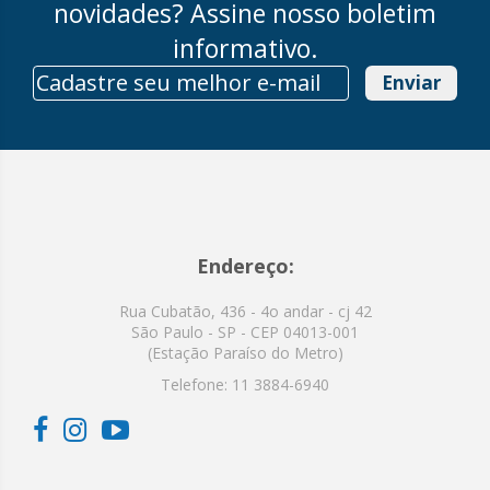
novidades? Assine nosso boletim
informativo.
Enviar
Endereço:
Rua Cubatão, 436 - 4o andar - cj 42
São Paulo - SP - CEP 04013-001
(Estação Paraíso do Metro)
Telefone:
11 3884-6940