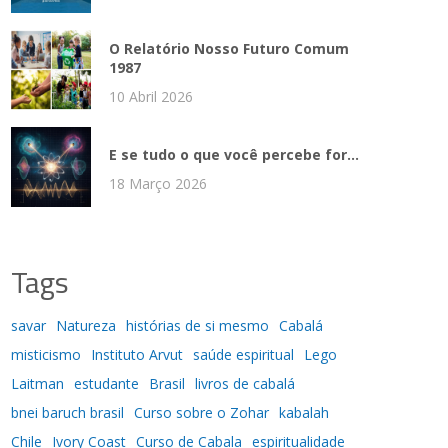
O Relatório Nosso Futuro Comum
1987
10 Abril 2026
E se tudo o que você percebe for...
18 Março 2026
Tags
savar
Natureza
histórias de si mesmo
Cabalá
misticismo
Instituto Arvut
saúde espiritual
Lego
Laitman
estudante
Brasil
livros de cabalá
bnei baruch brasil
Curso sobre o Zohar
kabalah
Chile
Ivory Coast
Curso de Cabala
espiritualidade