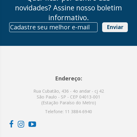
novidades? Assine nosso boletim
informativo.
Enviar
Endereço:
Rua Cubatão, 436 - 4o andar - cj 42
São Paulo - SP - CEP 04013-001
(Estação Paraíso do Metro)
Telefone:
11 3884-6940