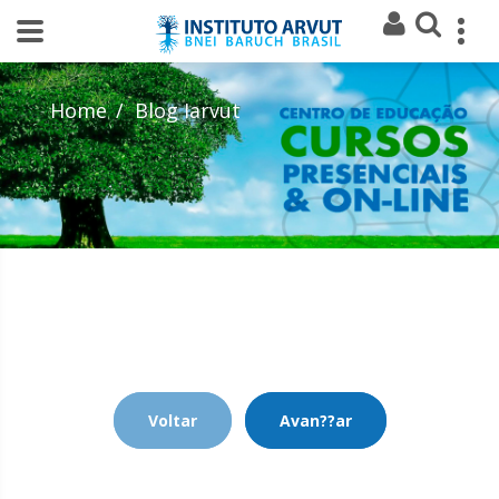
Home
Blog Iarvut
Voltar
Avan??ar