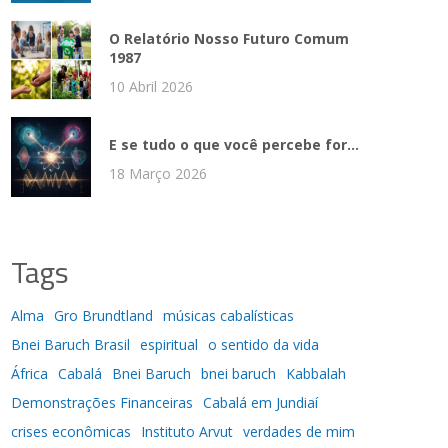
O Relatório Nosso Futuro Comum
1987
10 Abril 2026
E se tudo o que você percebe for...
18 Março 2026
Tags
Alma
Gro Brundtland
músicas cabalísticas
Bnei Baruch Brasil
espiritual
o sentido da vida
África
Cabalá
Bnei Baruch
bnei baruch
Kabbalah
Demonstrações Financeiras
Cabalá em Jundiaí
crises econômicas
Instituto Arvut
verdades de mim