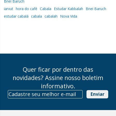
Bnei Baruch
iarvut
hora do café
Cabala
Estudar Kabbalah
Bnei Baruch
estudar cabalá
cabala
cabalah
Nova Vida
Quer ficar por dentro das
novidades? Assine nosso boletim
informativo.
Enviar