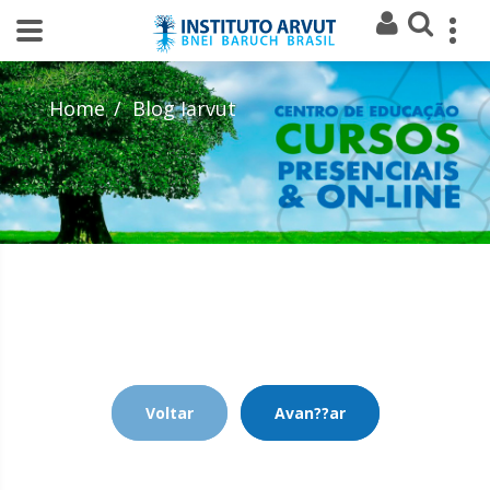
Home
Blog Iarvut
Voltar
Avan??ar