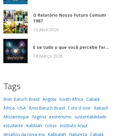
O Relatório Nosso Futuro Comum
1987
10 Abril 2026
E se tudo o que você percebe for...
18 Março 2026
Tags
Bnei Baruch Brasil
Angola
South Africa
Cabalá
África
USA
Bnei Baruch Brasil
Cote d Ivoir
Rabash
Mozambique
Nigéria
exoterismo
sustentabilidade
estudante
Kabblah
Gotas
Instituto Arvut
desafios da nova era
Kabbalah
Natureza
Cabalá