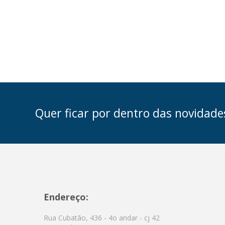
Quer ficar por dentro das novidade
Endereço:
Rua Cubatão, 436 - 4o andar - cj 42