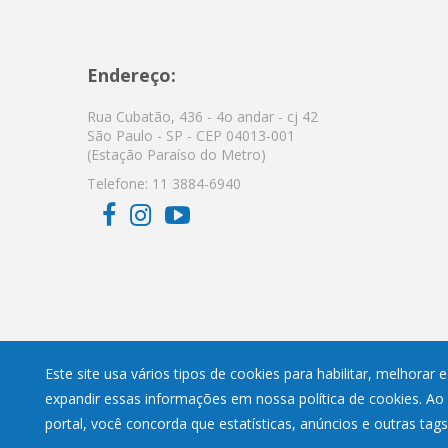
Endereço:
Rua Cubatão, 436 - 4o andar - cj 42
São Paulo - SP - CEP 04013-001
(Estação Paraíso do Metro)
Telefone:
11 3884-6940
Este site usa vários tipos de cookies para habilitar, melhorar
expandir essas informações em nossa política de cookies. Ao
portal, você concorda que estatísticas, anúncios e outras tag
Segunda à Sexta - das 08:00 - 18:00. Sábado - das 08:00