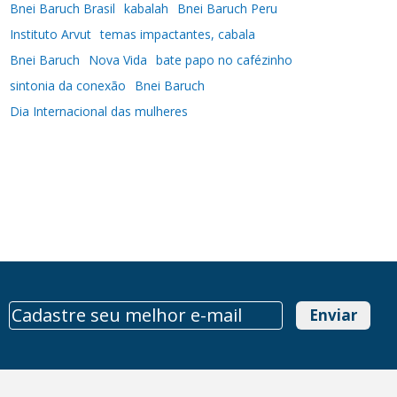
Bnei Baruch Brasil
kabalah
Bnei Baruch Peru
Instituto Arvut
temas impactantes, cabala
Bnei Baruch
Nova Vida
bate papo no cafézinho
sintonia da conexão
Bnei Baruch
Dia Internacional das mulheres
Enviar