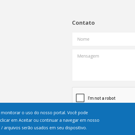
Contato
Nome
Mensagem
 e monitorar o uso do nosso portal. Você pode
 clicar em Aceitar ou continuar a navegar em nosso
s / arquivos serão usados em seu dispositivo.
 - 12:00
© Copyright 2024, Todos os direit