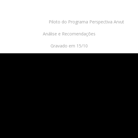
Piloto do Programa Perspectiva Arvut
Análise e Recomendações
Gravado em 15/10