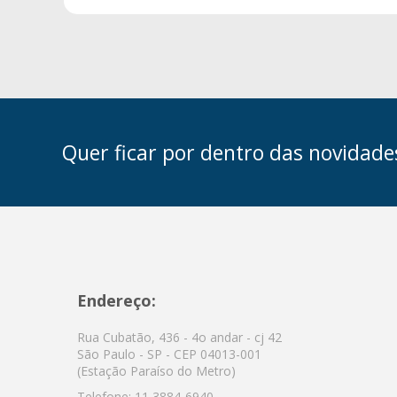
Quer ficar por dentro das novidade
Endereço:
Rua Cubatão, 436 - 4o andar - cj 42
São Paulo - SP - CEP 04013-001
(Estação Paraíso do Metro)
Telefone:
11 3884-6940