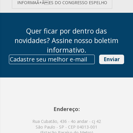
INFORMAÃ+ÃES DO CONGRESSO ESPELHO
Quer ficar por dentro das
novidades? Assine nosso boletim
informativo.
Enviar
Endereço:
Rua Cubatão, 436 - 4o andar - cj 42
São Paulo - SP - CEP 04013-001
(Estação Paraíso do Metro)